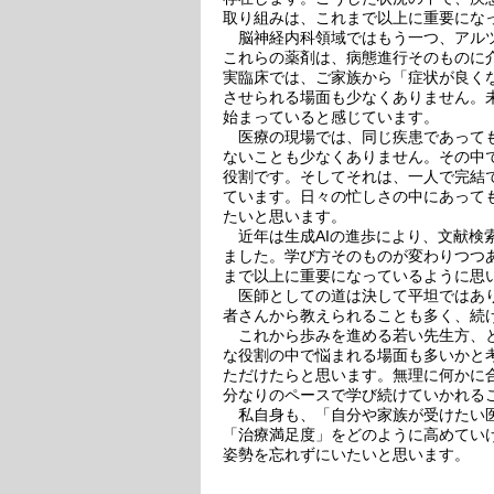
取り組みは、これまで以上に重要にな
脳神経内科領域ではもう一つ、アルツ
これらの薬剤は、病態進行そのものに
実臨床では、ご家族から「症状が良く
させられる場面も少なくありません。
始まっていると感じています。
医療の現場では、同じ疾患であっても
ないことも少なくありません。その中
役割です。そしてそれは、一人で完結
ています。日々の忙しさの中にあって
たいと思います。
近年は生成AIの進歩により、文献検
ました。学び方そのものが変わりつつ
まで以上に重要になっているように思
医師としての道は決して平坦ではあり
者さんから教えられることも多く、続
これから歩みを進める若い先生方、と
な役割の中で悩まれる場面も多いかと
ただけたらと思います。無理に何かに
分なりのペースで学び続けていかれる
私自身も、「自分や家族が受けたい医
「治療満足度」をどのように高めてい
姿勢を忘れずにいたいと思います。