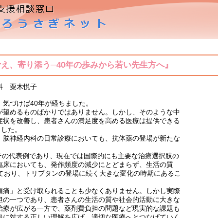
考え、寄り添う─40年の歩みから若い先生方へ』
科 粟木悦子
気づけば40年が経ちました。
望めるものばかりではありません。しかし、そのような中
症状を改善し、患者さんの満足度を高める医療は提供できる
ました。
脳神経内科の日常診療においても、抗体薬の登場が新たな
その代表例であり、現在では国際的にも主要な治療選択肢の
臨床においても、発作頻度の減少にとどまらず、生活の質
えており、トリプタンの登場に続く大きな変化の時期にあるこ
痛」と受け取られることも少なくありません。しかし実際
担の一つであり、患者さんの生活の質や社会的活動に大きな
治療が広がる一方で、薬剤費負担の問題など現実的な課題も
患に対する正しい理解を広げ、適切な医療へとつなげていく