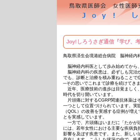
Joy!しろうさぎ通信『学び、
鳥取県済生会境港総合病院 脳神経内
脳神経内科医として歩み始めてから、
脳神経内科の疾患は、必ずしも完治が
でも、診断と治療を積み重ねることで
─その思いでこれまで診療を続けてき
近年、医療技術の進歩は目覚ましく、
時代を切り開いています。
片頭痛に対するCGRP関連抗体薬は
一つとして位置づけられています。実
（QOL）の改善を実感する症例が増
とを実感しています。
一方で、片頭痛はいまだに「たかが頭
には、若年女性における主要な疾病負
影響を及ぼす疾患です。また、新しい
存在します。こうした状況の中で、疾