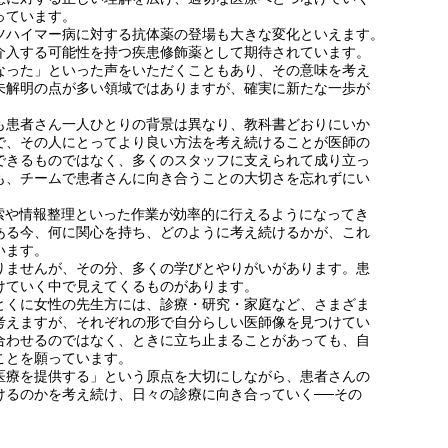
っています。
ハイマー病に対する抗体薬の登場も大きな変化といえます。
介入する可能性を持つ疾患修飾薬として期待されています。
なった」といった声をいただくこともあり、その意味を考え
未解明の点が多い領域ではありますが、確実に新たな一歩が
患者さん一人ひとりの背景は異なり、教科書どおりにいか
で、その人にとってより良い方法を考え続けることが医師の
できるものではなく、多くのスタッフに支えられて成り立っ
も、チームで患者さんに向き合うことの大切さを忘れずにい
索や情報整理といった作業が効率的に行えるようになってき
ある今、何に関心を持ち、どのように考え続けるかが、これ
います。
ませんが、その分、多くの学びとやりがいがあります。患
けていく中で見えてくるものがあります。
くに女性の先生方には、診療・研究・家庭など、さまざま
考えますが、それぞれの形で自分らしい医師像を見つけてい
合わせるのではなく、ときに立ち止まることがあっても、自
ことを願っています。
療を提供する」という原点を大切にしながら、患者さんの
けるのかを考え続け、日々の診療に向き合っていく──その