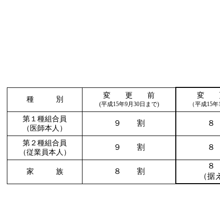
変 更 前
変 
種 別
(平成15年9月30日まで)
（平成
15
第１種組合員
９ 割
８
（医師本人）
第２種組合員
９ 割
８
（従業員本人）
８
８ 割
家 族
（据