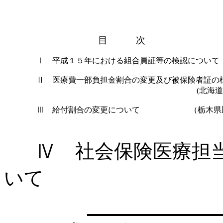
目 次
Ⅰ
平成１５年における組合員証等の検認について
Ⅱ
医療費一部負担金割合の変更及び被保険者証の
(
北海道
Ⅲ
給付割合の変更について （栃木県医
Ⅳ
社会保険医療担
いて