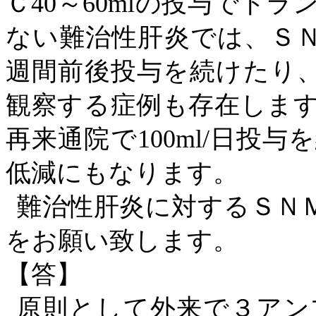
Ｃ40～60mlの投与でト
ない難治性肝炎では、ＳＮＭ
週間前後投与を続けたり、週
観察する症例も存在しま
再来通院で100ml/日投
低減にもなります。
難治性肝炎に対するＳＮ
をお願い致します。
【答】
原則として外来で３アン