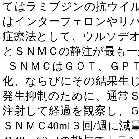
てはラミブジンの抗ウイ
はインターフェロンやリ
症療法として、ウルソデ
とＳＮＭＣの静注が最も一
ＳＮＭＣはＧＯＴ、ＧＰ
化、ならびにその結果生
発生抑制のために、通常
注射して経過を観察し、
ＳＮＭＣ40ml３回/週に