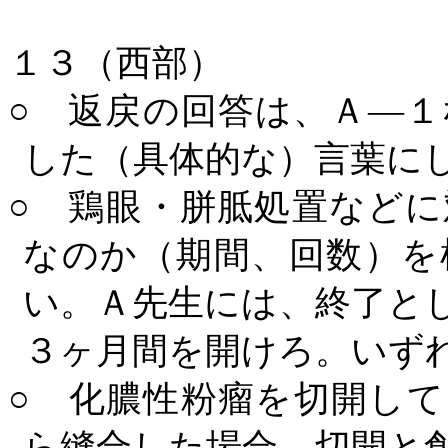
１３（西部）
○ 返戻の回答は、Ａ―
した（具体的な）言葉に
○ 鶏眼・胼胝処置など
なのか（期間、回数）を
い。Ａ先生には、終了と
３ヶ月間を開けろ。いず
○ 化膿性粉瘤を切開し
ら縫合した場合、切開と